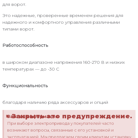
для ворот.
Это надежные, проверенные временем решения для
надежного и комфортного управления различными
типами ворот.
Работоспособность
в широком диапазоне напряжения 160-270 В и низких
температурах — до -30 С
Функциональность
благодаря наличию ряда аксессуаров и опций
×
Закрыть это предупреждение.
Важная информация
При выборе электропривода у покупателей часто
возникают вопросы, связанные с его установкой и
эксплуатацией. Мы предлагаем своим клиентам установку