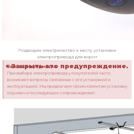
Подводим электричество к месту установки
электропривода для ворот
×
Закрыть это предупреждение.
Важная информация
При выборе электропривода у покупателей часто
возникают вопросы, связанные с его установкой и
эксплуатацией. Мы предлагаем своим клиентам установку
под ключ и последующее сопровождение!