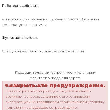
Работоспособность
в широком диапазоне напряжения 160-270 В и низких
температурах — до -30 С
Функциональность
благодаря наличию ряда аксессуаров и опций
Подводим электричество к месту установки
электропривода для ворот
×
Закрыть это предупреждение.
Важная информация
При выборе электропривода у покупателей часто
возникают вопросы, связанные с его установкой и
эксплуатацией. Мы предлагаем своим клиентам установку
под ключ и последующее сопровождение!